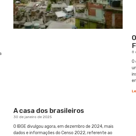
O
F
8 
a
O 
um
in
e
Le
A casa dos brasileiros
30 de janeiro de 2025
O IBGE divulgou agora, em dezembro de 2024, mais
dados e informações do Censo 2022, referente ao