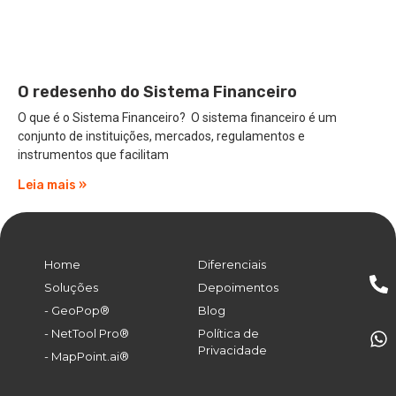
O redesenho do Sistema Financeiro
O que é o Sistema Financeiro? O sistema financeiro é um
conjunto de instituições, mercados, regulamentos e
instrumentos que facilitam
Leia mais »
Home
Diferenciais
Soluções
Depoimentos
- GeoPop®
Blog
- NetTool Pro®
Política de
Privacidade
- MapPoint.ai®