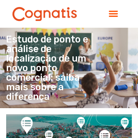
Estudo de ponto e
análise de
localização de um
novo ponto
comercial: saiba
mais sobre a
diferença