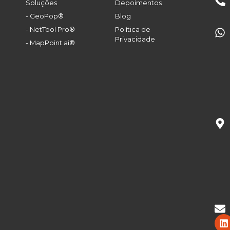
Soluções
Depoimentos
- GeoPop®
Blog
- NetTool Pro®
Política de
Privacidade
- MapPoint.ai®