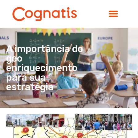
A importância do
geo
enriquecimento
para sua
estratégia