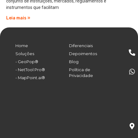
conjunto de instituições, mercados, regulamentos e
instrumentos que facilitam
Leia mais »
Home
Diferenciais
Soluções
Depoimentos
- GeoPop®
Blog
- NetTool Pro®
Política de
Privacidade
- MapPoint.ai®