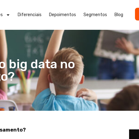
es
Diferenciais
Depoimentos
Segmentos
Blog
o big data no
to?
essamento?