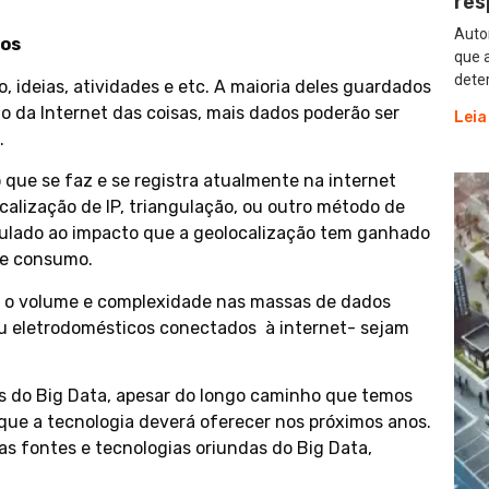
res
Autor
os
que 
dete
 ideias, atividades e etc. A maioria deles guardados
da Internet das coisas, mais dados poderão ser
Leia
.
 que se faz e se registra atualmente na internet
ocalização de IP, triangulação, ou outro método de
ulado ao impacto que a geolocalização tem ganhado
de consumo.
 o volume e complexidade nas massas de dados
ou eletrodomésticos conectados à internet- sejam
es do Big Data, apesar do longo caminho que temos
que a tecnologia deverá oferecer nos próximos anos.
s fontes e tecnologias oriundas do Big Data,