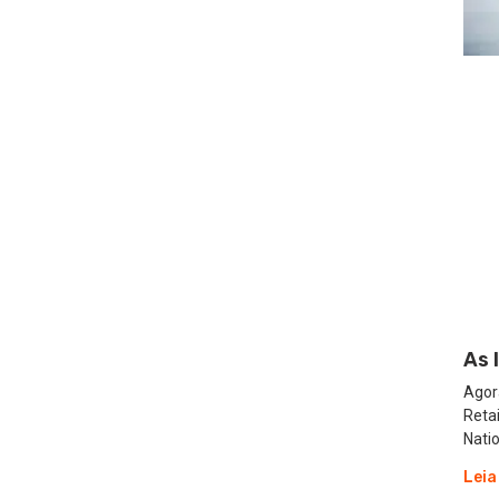
As 
Agor
Reta
Natio
Leia