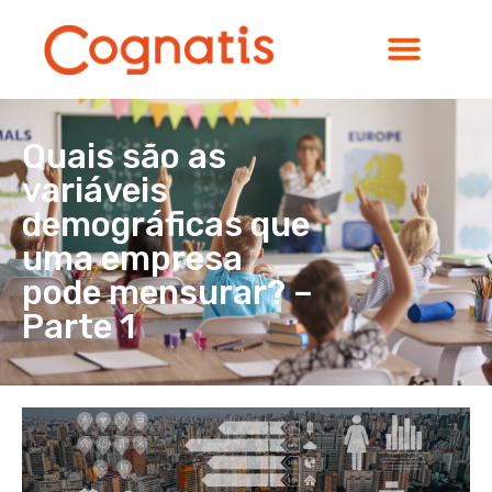
Quais são as
variáveis
demográficas que
uma empresa
pode mensurar? –
Parte 1