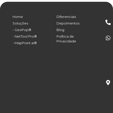
Home
Diferenciais
Soluções
Depoimentos
- GeoPop®
Blog
- NetTool Pro®
Política de
Privacidade
- MapPoint.ai®