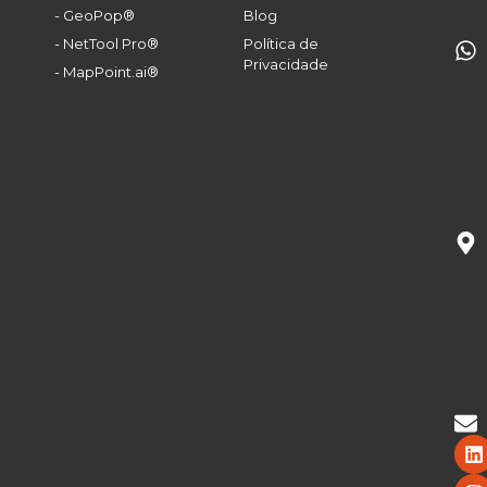
- GeoPop®
Blog
- NetTool Pro®
Política de
Privacidade
- MapPoint.ai®