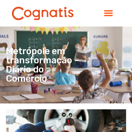
Metrópole em
transformação –
Diário do
Comércio