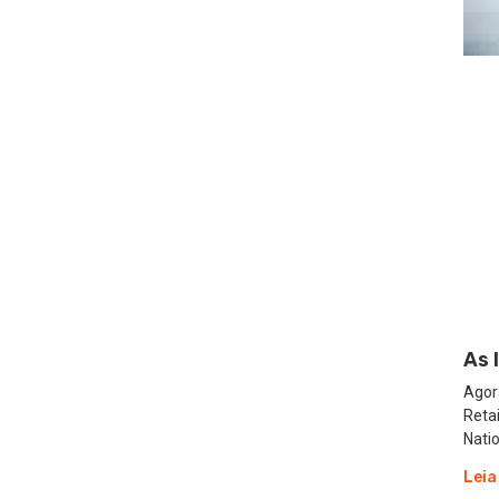
As 
Agor
Reta
Natio
Leia