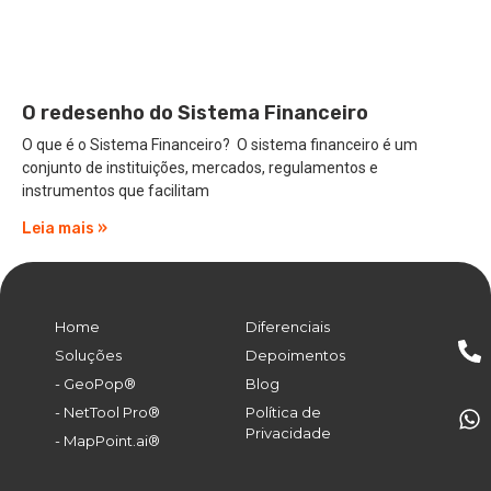
O redesenho do Sistema Financeiro
O que é o Sistema Financeiro? O sistema financeiro é um
conjunto de instituições, mercados, regulamentos e
instrumentos que facilitam
Leia mais »
Home
Diferenciais
Soluções
Depoimentos
- GeoPop®
Blog
- NetTool Pro®
Política de
Privacidade
- MapPoint.ai®