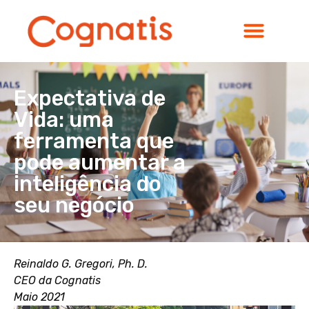
Expectativa de
Vida: uma
ferramenta que
pode aumentar a
inteligência do
seu negócio
Reinaldo G. Gregori, Ph. D.
CEO da Cognatis
Maio 2021