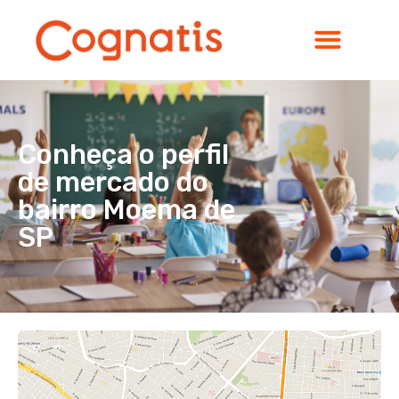
Conheça o perfil
de mercado do
bairro Moema de
SP