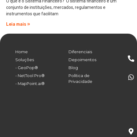
O que é o Sistema Financeiro? O sistema financeiro é um
conjunto de instituições, mercados, regulamentos e
instrumentos que facilitam
Leia mais »
Home
Diferenciais
Soluções
Depoimentos
- GeoPop®
Blog
- NetTool Pro®
Política de
Privacidade
- MapPoint.ai®