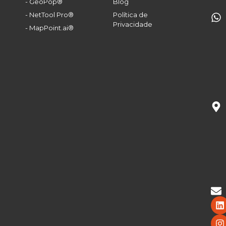
- GeoPop®
Blog
- NetTool Pro®
Política de
Privacidade
- MapPoint.ai®