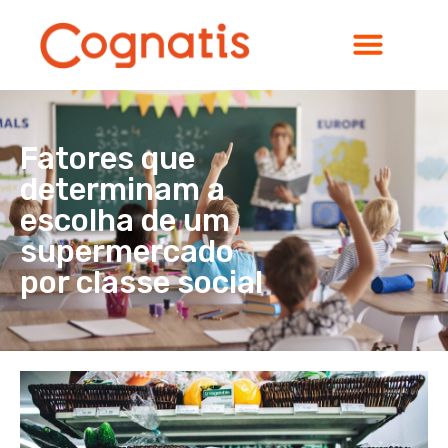
Fatores que
determinam a
escolha de um
supermercado
por classe social