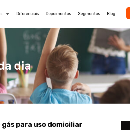
es
Diferenciais
Depoimentos
Segmentos
Blog
da dia
 gás para uso domiciliar