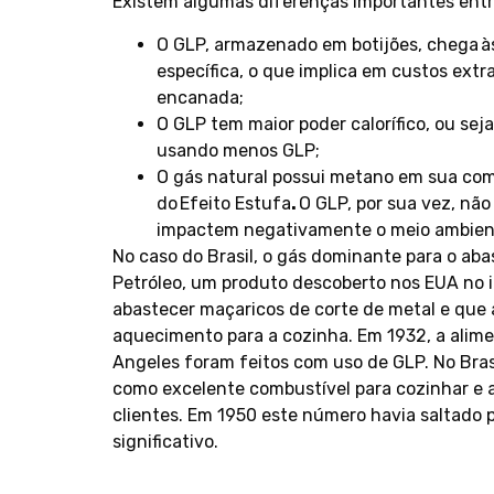
Existem algumas diferenças importantes entre 
O GLP, armazenado em botijões, chega às
específica, o que implica em custos ext
encanada;
O GLP tem maior poder calorífico, ou seja
usando menos GLP;
O gás natural possui metano em sua co
do Efeito Estufa
.
O GLP, por sua vez, nã
impactem negativamente o meio ambien
No caso do Brasil, o gás dominante para o aba
Petróleo, um produto descoberto nos EUA no in
abastecer maçaricos de corte de metal e que
aquecimento para a cozinha. Em 1932, a alim
Angeles foram feitos com uso de GLP. No Brasi
como excelente combustível para cozinhar e 
clientes. Em 1950 este número havia saltado 
significativo.