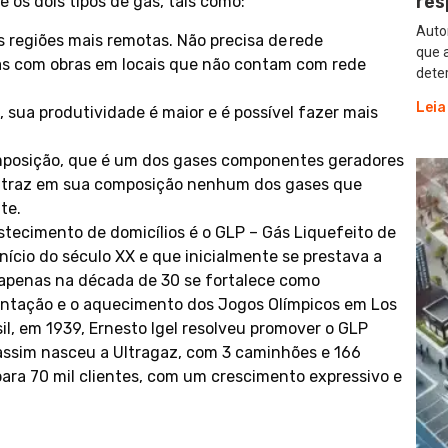
res
os dois tipos de gás, tais como:
Autor
 regiões mais remotas. Não precisa de rede
que 
ras com obras em locais que não contam com rede
dete
Leia
, sua produtividade é maior e é possível fazer mais
mposição, que é um dos gases componentes geradores
o traz em sua composição nenhum dos gases que
te.
stecimento de domicílios é o GLP – Gás Liquefeito de
ício do século XX e que inicialmente se prestava a
 apenas na década de 30 se fortalece como
entação e o aquecimento dos Jogos Olímpicos em Los
l, em 1939, Ernesto Igel resolveu promover o GLP
assim nasceu a Ultragaz, com 3 caminhões e 166
para 70 mil clientes, com um crescimento expressivo e