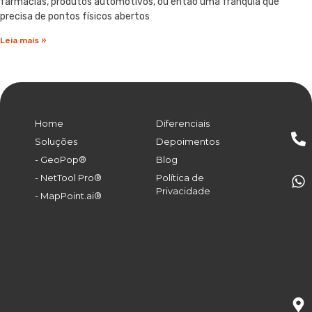
farmácias, produtos automotivos, ou então uma franquia que
precisa de pontos físicos abertos
Leia mais »
Home
Diferenciais
Soluções
Depoimentos
- GeoPop®
Blog
- NetTool Pro®
Política de
Privacidade
- MapPoint.ai®