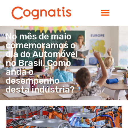
No mês de maio
comemoramos o
dia do Automóvel
no Brasil. Como
anda o
desempenho
desta indústria?