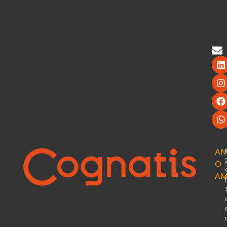
AN
O
AM
|